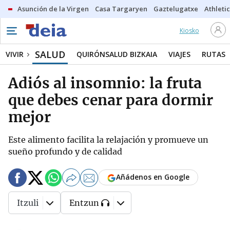
Asunción de la Virgen
Casa Targaryen
Gaztelugatxe
Athletic
Kiosko
SALUD
VIVIR
QUIRÓNSALUD BIZKAIA
VIAJES
RUTAS
Adiós al insomnio: la fruta
que debes cenar para dormir
mejor
Este alimento facilita la relajación y promueve un
sueño profundo y de calidad
Añádenos en Google
Itzuli
Entzun