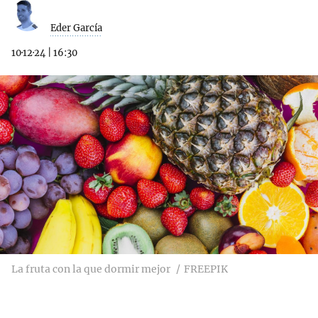
Eder García
10·12·24
|
16:30
La fruta con la que dormir mejor
FREEPIK