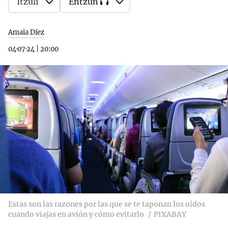
Itzuli
Entzun
Amaia Díez
04·07·24
|
20:00
Estas son las razones por las que se te taponan los oídos
cuando viajas en avión y cómo evitarlo
PIXABAY