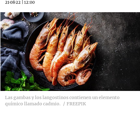
21·08·22
|
12:00
Las gambas y los langostinos contienen un elemento
químico llamado cadmio.
FREEPIK