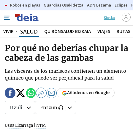
Robos en playas
Guardias Osakidetza
ADN Lezama
Eclipse
Kiosko
SALUD
VIVIR
QUIRÓNSALUD BIZKAIA
VIAJES
RUTAS
Por qué no deberías chupar la
cabeza de las gambas
Las vísceras de los mariscos contienen un elemento
químico que puede ser perjudicial para la salud
Añádenos en Google
Itzuli
Entzun
Usua Lizarraga | NTM