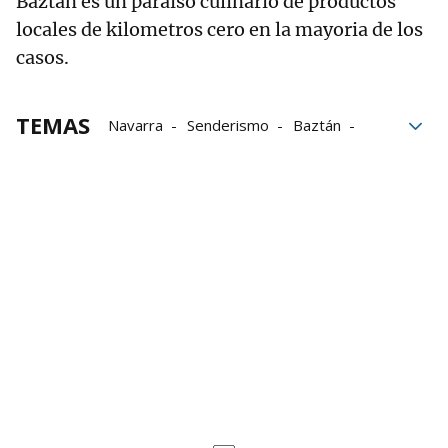
Baztan es un paraiso culinario de productos
locales de kilometros cero en la mayoria de los
casos.
TEMAS
Navarra
Senderismo
Baztán
Nuestras Rutas
rutas de montaña
trail
trail running