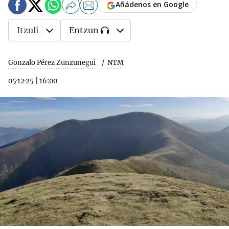
Añádenos en Google
Itzuli
Entzun
Gonzalo Pérez Zunzunegui
NTM
05·12·25
|
16:00