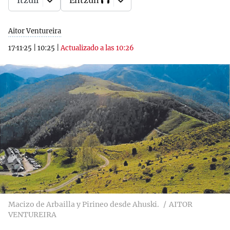
Itzuli
Entzun
Aitor Ventureira
17·11·25
|
10:25
|
Actualizado a las 10:26
Macizo de Arbailla y Pirineo desde Ahuski.
AITOR
VENTUREIRA