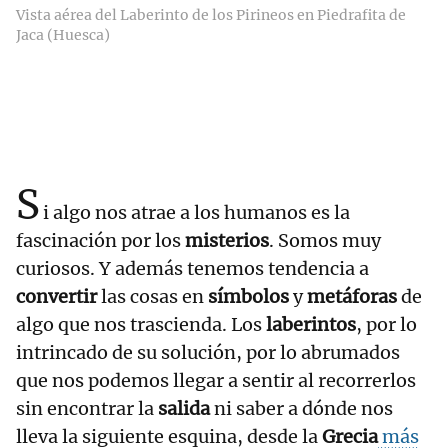
Vista aérea del Laberinto de los Pirineos en Piedrafita de
Jaca (Huesca)
S
i algo nos atrae a los humanos es la
fascinación por los
misterios
. Somos muy
curiosos. Y además tenemos tendencia a
convertir
las cosas en
símbolos
y
metáforas
de
algo que nos trascienda. Los
laberintos
, por lo
intrincado de su solución, por lo abrumados
que nos podemos llegar a sentir al recorrerlos
sin encontrar la
salida
ni saber a dónde nos
lleva la siguiente esquina, desde la
Grecia
más