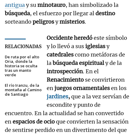
antigua
y su
minotauro
, han simbolizado la
búsqueda
, el esfuerzo por llegar al
destino
sorteando
peligros
y
misterios
.
Occidente heredó
este símbolo
y lo llevó a sus
iglesias
y
RELACIONADAS
catedrales
como metáforas de
De ruta por el alto
Oria, donde la
la
búsqueda espiritual
y de la
historia se oculta
tras un manto
introspección
. En el
verde
Renacimiento
se convirtieron
El río Iranzu, de la
en
juegos ornamentales
en los
montaña al Camino
de Santiago
jardines
,
que a la vez servían de
escondite y punto de
encuentro. En la actualidad se han convertido
en
espacios de ocio
que convierten la sensación
de sentirse perdido en un divertimento del que