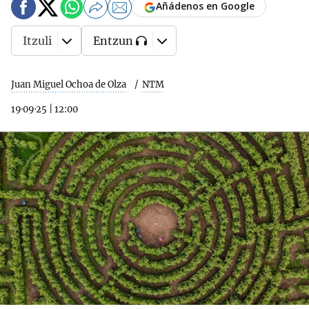
Añádenos en Google
Itzuli
Entzun
Juan Miguel Ochoa de Olza
NTM
19·09·25
|
12:00