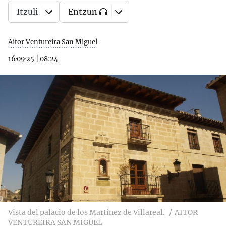
Itzuli
Entzun
Aitor Ventureira San Miguel
16·09·25
|
08:24
Vista del palacio de los Martínez de Villareal.
AITOR
VENTUREIRA SAN MIGUEL