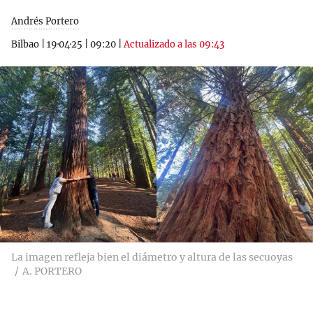
Andrés Portero
Bilbao
|
19·04·25
|
09:20
|
Actualizado a las 09:43
La imagen refleja bien el diámetro y altura de las secuoyas
A. PORTERO