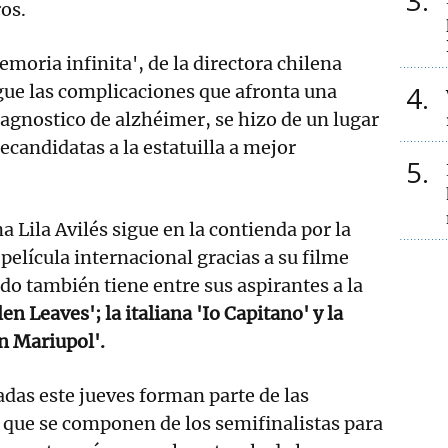
3
ros.
moria infinita', de la directora chilena
4
gue las complicaciones que afronta una
iagnostico de alzhéimer, se hizo de un lugar
recandidatas a la estatuilla a mejor
5
 Lila Avilés sigue en la contienda por la
elícula internacional gracias a su filme
do también tiene entre sus aspirantes a la
len Leaves'; la italiana 'Io Capitano' y la
n Mariupol'.
adas este jueves forman parte de las
' que se componen de los semifinalistas para