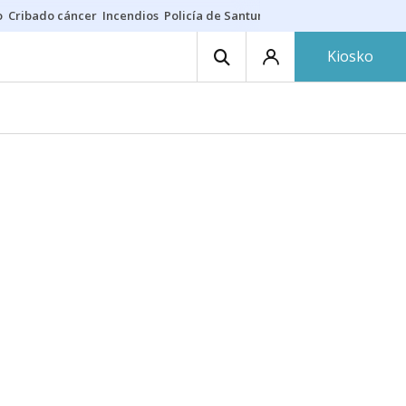
o
Cribado cáncer
Incendios
Policía de Santurtzi
Aeropuerto de Bilba
Kiosko