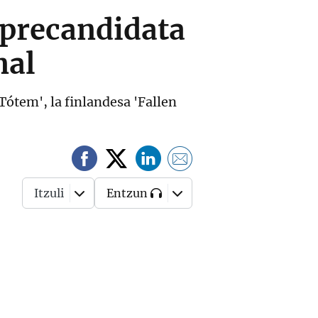
, precandidata
nal
Tótem', la finlandesa 'Fallen
Itzuli
Entzun