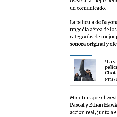
Oscar a la mejor pel
un comunicado.
La película de Bayon
tragedia aérea de lo
categorías de
mejor 
sonora original y efe
'La s
pelíc
Choi
NTM / 
Mientras que el wes
Pascal y Ethan Haw
acción real, junto a 