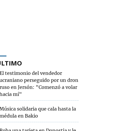
ÚLTIMO
El testimonio del vendedor
ucraniano perseguido por un dron
ruso en Jersón: "Comenzó a volar
hacia mí"
Música solidaria que cala hasta la
médula en Bakio
Roba una tarjeta en Donostia y le