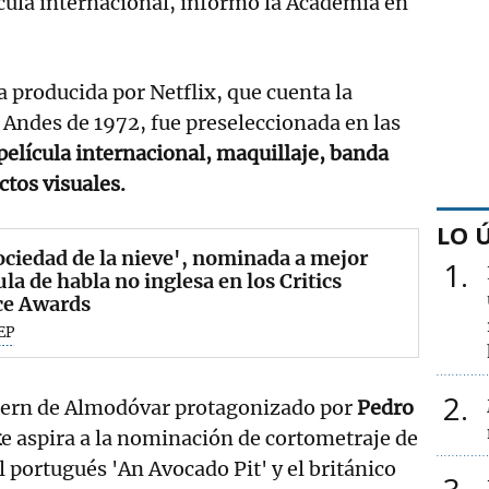
ícula internacional, informó la Academia en
a producida por Netflix, que cuenta la
s Andes de 1972, fue preseleccionada en las
película internacional, maquillaje, banda
ctos visuales.
LO 
ociedad de la nieve', nominada a mejor
1
ula de habla no inglesa en los Critics
ce Awards
EP
2
tern de Almodóvar protagonizado por
Pedro
k
e aspira a la nominación de cortometraje de
el portugués 'An Avocado Pit' y el británico