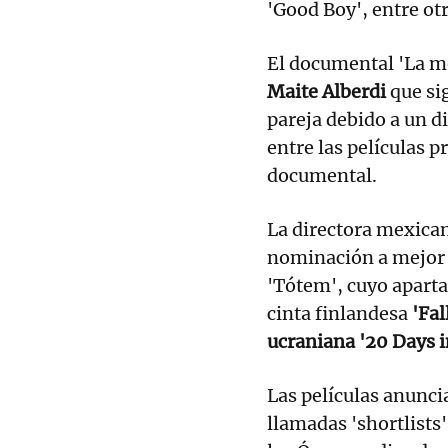
'Good Boy', entre ot
El documental 'La me
Maite Alberdi
que si
pareja debido a un d
entre las películas p
documental.
La directora mexicana
nominación a mejor p
'Tótem', cuyo aparta
cinta finlandesa
'Fal
ucraniana '20 Days i
Las películas anunci
llamadas 'shortlists