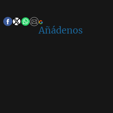
Añádenos
en
Google