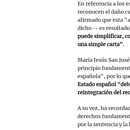
En referencia a los e
reconocen el daño ca
afirmado que esta "
dicho-- es resultado
puede simplificar, c
una simple carta".
María Jesús San José
principio fundamenta
española", por lo qu
Estado español "deb
reintegración del re
A su vez, ha record
derechos fundamenta
por la sentencia y la