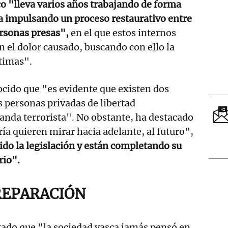
o "lleva varios años trabajando de forma
a impulsando un proceso restaurativo entre
ersonas presas",
en el que estos internos
el dolor causado, buscando con ello la
ctimas".
cido que "es evidente que existen dos
s personas privadas de libertad
banda terrorista". No obstante, ha destacado
a quieren mirar hacia adelante, al futuro",
o la legislación y están completando su
rio".
REPARACIÓN
tado que "la sociedad vasca jamás pensó en