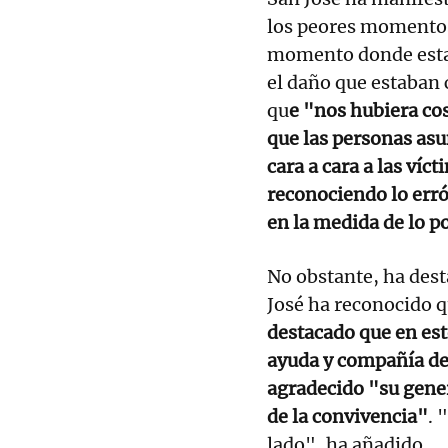
los peores momentos 
momento donde esta
el daño que estaban 
qu
e "nos hubiera cos
que las personas asu
cara a cara a las ví
reconociendo lo erró
en la medida de lo p
No obstante, ha dest
José ha reconocido 
destacado que en es
ayuda y compañía de
agradecido "su gener
de la convivencia"
. 
lado", ha añadido.