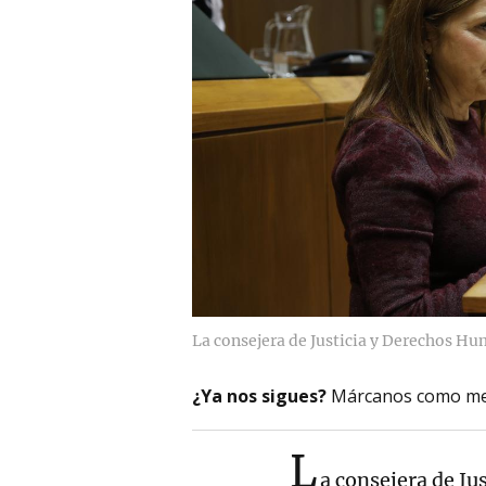
La consejera de Justicia y Derechos Hu
¿Ya nos sigues?
Márcanos como me
L
a consejera de J