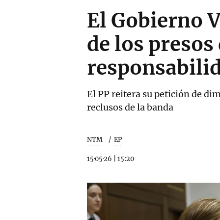
El Gobierno 
de los preso
responsabilid
El PP reitera su petición de di
reclusos de la banda
NTM
EP
15·05·26
|
15:20