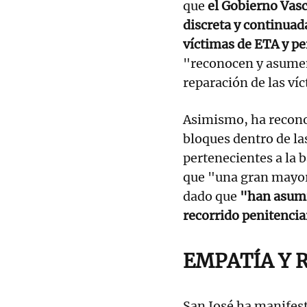
que
el Gobierno Vasc
discreta y continuad
víctimas de ETA y p
"reconocen y asumen 
reparación de las ví
Asimismo, ha recono
bloques dentro de la
pertenecientes a la 
que "una gran mayorí
dado que
"han asumid
recorrido penitencia
EMPATÍA Y 
San José ha manifes