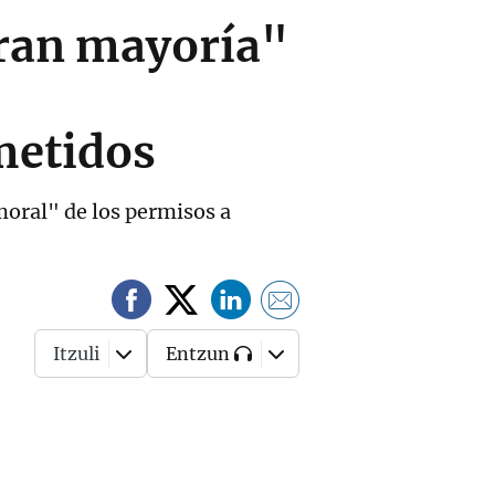
gran mayoría"
metidos
 moral" de los permisos a
Itzuli
Entzun