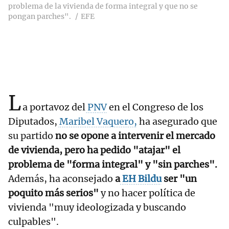
problema de la vivienda de forma integral y que no se
pongan parches".
EFE
L
a portavoz del
PNV
en el Congreso de los
Diputados,
Maribel Vaquero,
ha asegurado que
su partido
no se opone a intervenir el mercado
de vivienda, pero ha pedido "atajar" el
problema de "forma integral" y "sin parches".
Además, ha aconsejado
a
EH Bildu
ser "un
poquito más serios"
y no hacer política de
vivienda "muy ideologizada y buscando
culpables".