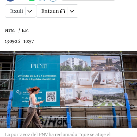
Itzuli
Entzun
NTM
E.P.
13·05·26
|
10:57
La portavoz del PNV ha reclamado "que se ataje el