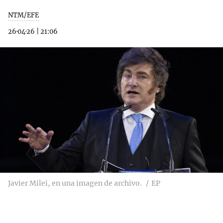
NTM/EFE
26·04·26
|
21:06
Javier Milei, en una imagen de archivo.
EP