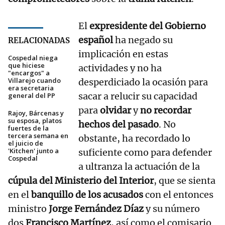
El
expresidente del Gobierno
español
ha negado su
RELACIONADAS
implicación en estas
Cospedal niega
que hiciese
actividades y no ha
"encargos" a
Villarejo cuando
desperdiciado la ocasión para
era secretaria
sacar a relucir su capacidad
general del PP
para
olvidar
y
no recordar
Rajoy, Bárcenas y
su esposa, platos
hechos del pasado
. No
fuertes de la
tercera semana en
obstante, ha recordado lo
el juicio de
'Kitchen' junto a
suficiente como para defender
Cospedal
a ultranza la actuación de la
cúpula del Ministerio del Interior
, que se sienta
en el
banquillo de los acusados
con el entonces
ministro
Jorge Fernández Díaz
y su número
dos
Francisco Martínez
, así como el comisario