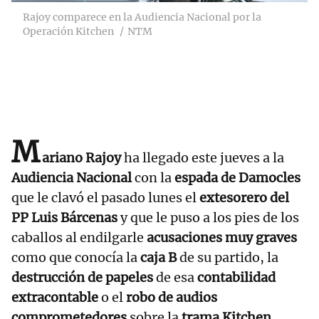
Rajoy comparece en la Audiencia Nacional por la
Operación Kitchen
NTM
M
ariano Rajoy
ha llegado este jueves a la
Audiencia Nacional
con la
espada de Damocles
que le clavó el pasado lunes el
extesorero del
PP Luis Bárcenas
y que le puso a los pies de los
caballos al endilgarle
acusaciones muy graves
como que conocía la
caja B
de su partido, la
destrucción de papeles
de esa
contabilidad
extracontable
o el
robo de audios
comprometedores
sobre la
trama Kitchen
.