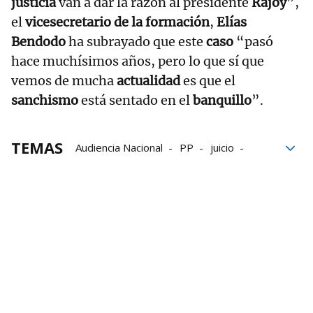
justicia
van a dar la razón al presidente
Rajoy
”,
el
vicesecretario de la formación
,
Elías
Bendodo
ha subrayado que este
caso
“pasó
hace muchísimos años, pero lo que sí que
vemos de mucha
actualidad
es que el
sanchismo
está sentado en el
banquillo
”.
TEMAS
Audiencia Nacional
PP
juicio
Gobierno
Ministerio del Interior
Operación Kitchen
Mariano Rajoy