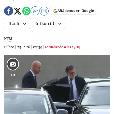
Añádenos en Google
Itzuli
Entzun
NTM
Bilbao
|
23·04·26
|
07:33
|
Actualizado a las 17:19
10