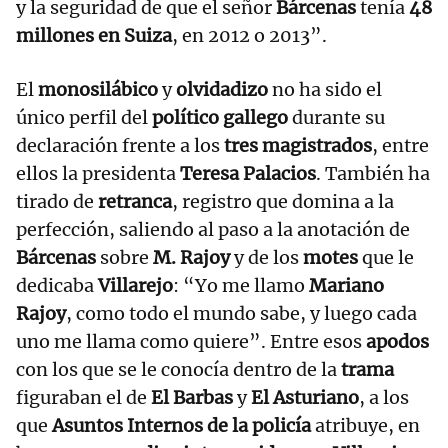
y la seguridad de que el señor
Bárcenas
tenía
48
millones en Suiza
, en 2012 o 2013”.
El
monosilábico
y
olvidadizo
no ha sido el
único perfil del
político gallego
durante su
declaración frente a los
tres magistrados
, entre
ellos la presidenta
Teresa Palacios
. También ha
tirado de
retranca
, registro que domina a la
perfección, saliendo al paso a la anotación de
Bárcenas
sobre
M. Rajoy
y de los
motes
que le
dedicaba
Villarejo
: “Yo me llamo
Mariano
Rajoy
, como todo el mundo sabe, y luego cada
uno me llama como quiere”. Entre esos
apodos
con los que se le conocía dentro de la
trama
figuraban el de
El Barbas
y
El Asturiano
, a los
que
Asuntos Internos de la policía
atribuye, en