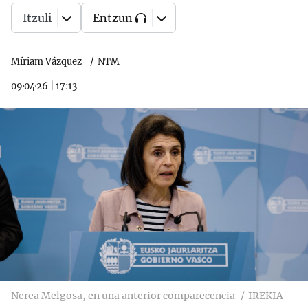
Itzuli
Entzun
Míriam Vázquez
NTM
09·04·26
|
17:13
Nerea Melgosa, en una anterior comparecencia
IREKIA