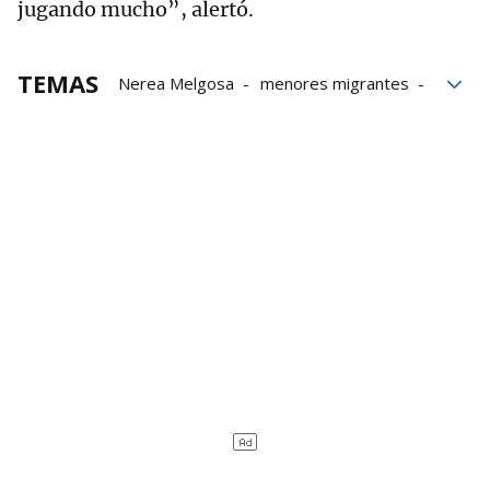
jugando mucho”, alertó.
TEMAS
Nerea Melgosa
menores migrantes
Gobierno vasco
Estado
PP
Gobierno español
Sira Rego