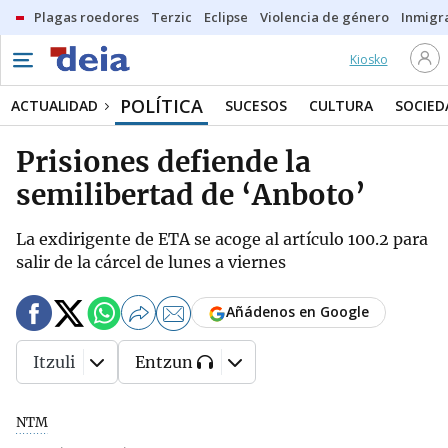
Plagas roedores
Terzic
Eclipse
Violencia de género
Inmigra
Kiosko
POLÍTICA
ACTUALIDAD
SUCESOS
CULTURA
SOCIED
Prisiones defiende la
semilibertad de ‘Anboto’
La exdirigente de ETA se acoge al artículo 100.2 para
salir de la cárcel de lunes a viernes
Añádenos en Google
Itzuli
Entzun
NTM