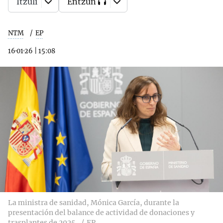
Itzuli
Entzun
NTM
EP
16·01·26
|
15:08
La ministra de sanidad, Mónica García, durante la
presentación del balance de actividad de donaciones y
trasplantes de 2025.
EP