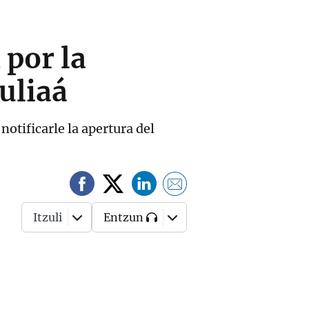
 por la
uliaá
otificarle la apertura del
Itzuli
Entzun