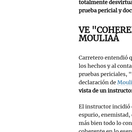
totalmente desvirtua
prueba pericial y do
VE "COHERE
MOULIAÁ
Carretero entendió q
los hechos y al cont
pruebas periciales, "
declaración de
Moul
vista de un instructo
El instructor incidi
espurio, enemistad, 
más bien todo lo con
coherente en lo esen