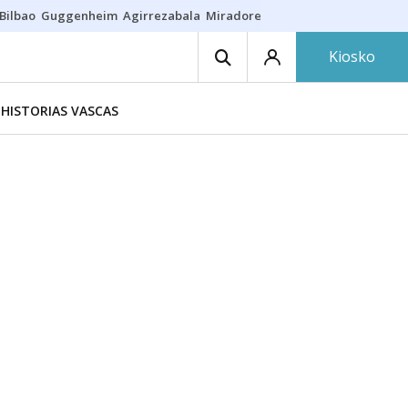
Bilbao
Guggenheim
Agirrezabala
Miradores en Bilbao
Arrese
Sequí
Kiosko
HISTORIAS VASCAS