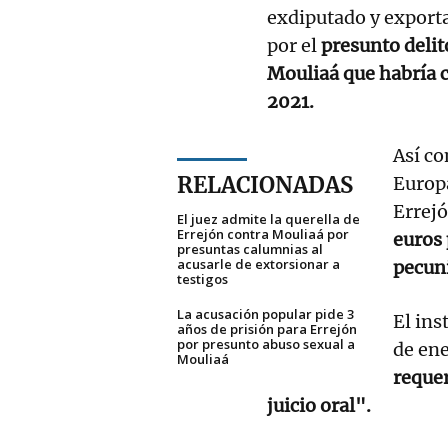
exdiputado y export
por el
presunto delito
Mouliaá que habría c
2021.
Así co
RELACIONADAS
Europa
Errejó
El juez admite la querella de
Errejón contra Mouliaá por
euros 
presuntas calumnias al
acusarle de extorsionar a
pecun
testigos
La acusación popular pide 3
El ins
años de prisión para Errejón
por presunto abuso sexual a
de ene
Mouliaá
requer
juicio oral".