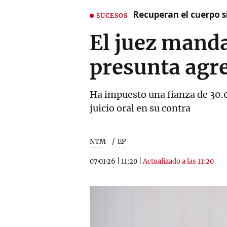
Recuperan el cuerpo si
SUCESOS
El juez manda
presunta agre
Ha impuesto una fianza de 30.00
juicio oral en su contra
NTM
EP
07·01·26
|
11:20
|
Actualizado a las 11:20