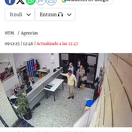
Itzuli
Entzun
NTM
Agencias
09·12·25
|
12:46
|
Actualizado a las 12:47