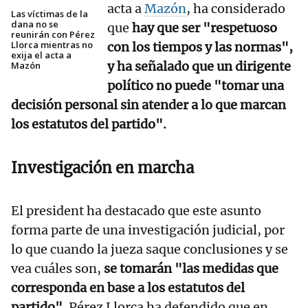
acta a
Mazón
, ha considerado
Las víctimas de la
dana no se
que
hay que ser "respetuoso
reunirán con Pérez
Llorca mientras no
con los tiempos y las normas",
exija el acta a
y ha señalado que un dirigente
Mazón
político no puede "tomar una
decisión personal sin atender a lo que marcan
los estatutos del partido".
Investigación en marcha
El president ha destacado que este asunto
forma parte de una investigación judicial, por
lo que cuando la jueza saque conclusiones y se
vea cuáles son,
se tomarán "las medidas que
corresponda en base a los estatutos del
partido".
Pérez Llorca ha defendido que en