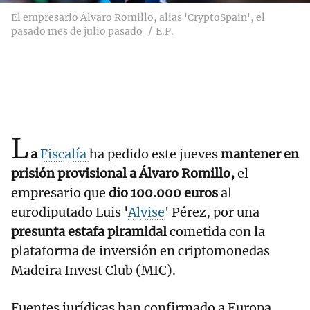
El empresario Álvaro Romillo, alias 'CryptoSpain', el
pasado mes de julio pasado
E.P.
L
a
Fiscalía
ha pedido este jueves
mantener en
prisión provisional a Álvaro Romillo,
el
empresario que
dio 100.000 euros
al
eurodiputado Luis
'
Alvise
' Pérez, por una
presunta estafa piramidal
cometida con la
plataforma de inversión en criptomonedas
Madeira Invest Club (MIC).
Fuentes jurídicas han confirmado a Europa