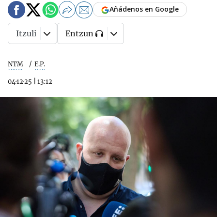
Añádenos en Google
Itzuli
Entzun
NTM
E.P.
04·12·25
|
13:12