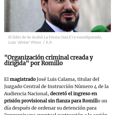
El líder de Se Acabó La Fiesta (SALF) y eurodiputado,
Luis 'Alvise' Pérez
E.P.
"O
rganización criminal
creada y
dirigida" por Romillo
El
magistrado
José Luis Calama, titular del
Juzgado Central de Instrucción Número 4 de la
Audiencia Nacional,
decretó el ingreso en
prisión provisional sin fianza para Romill
o un
día después de ordenar su detención para