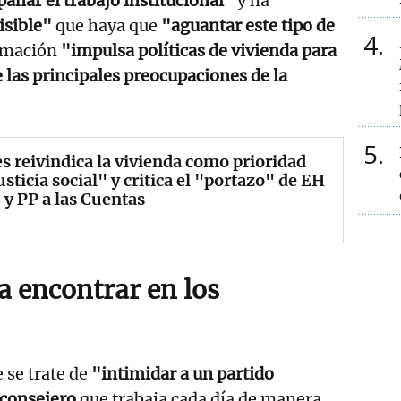
ñar el trabajo institucional"
y ha
sible"
que haya que
"aguantar este tipo de
4
rmación
"impulsa políticas de vivienda para
e las principales preocupaciones de la
5
s reivindica la vivienda como prioridad
usticia social" y critica el "portazo" de EH
 y PP a las Cuentas
a encontrar en los
 se trate de
"intimidar a un partido
consejero
que trabaja cada día de manera