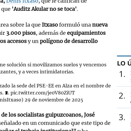
da,
Denis Itxaso
, que le califican de
n que
'Auditz Akular no se toca'
.
área sobre la que
Itxaso
formuló una
nueva
uir
3.000 pisos
, además de
equipamientos
os accesos
y un
polígono de desarrollo
LO 
ene solución si movilizamos suelos y vencemos
1
izantes, y a veces intimidatorias.
zado la sede del PSE-EE en Alza en el nombre de
s. 🧵
pic.twitter.com/je0V80ZiUT
2
nisItxaso)
29 de noviembre de 2025
 de los socialistas guipuzcoanos, José
3
 señalado en un comunicado que este tipo de