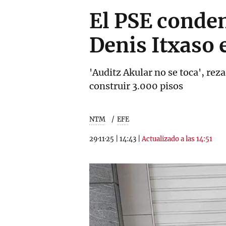
El PSE conden
Denis Itxaso e
'Auditz Akular no se toca', rez
construir 3.000 pisos
NTM
EFE
29·11·25
|
14:43
|
Actualizado a las 14:51