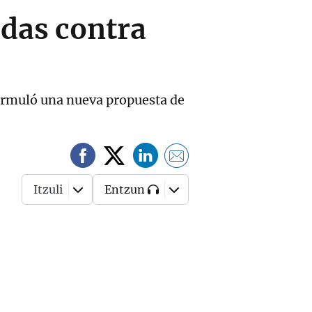
adas contra
 formuló una nueva propuesta de
Itzuli
Entzun