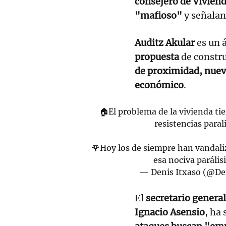
consejero de Vivien
"mafioso"
y señala
Auditz Akular
es un 
propuesta
de constr
de proximidad, nuev
económico
.
🏠El problema de la vivienda ti
resistencias paral
🌹Hoy los de siempre han vandali
esa nociva parálisi
— Denis Itxaso (@De
El
secretario general
Ignacio Asensio
, ha