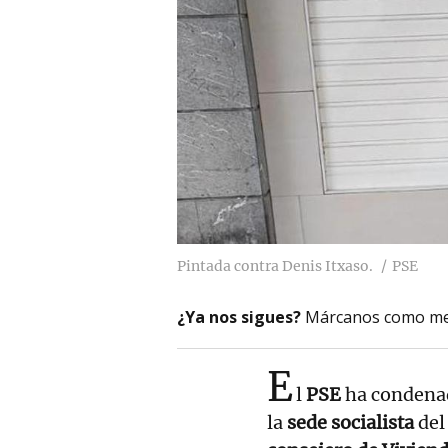
Pintada contra Denis Itxaso.
PSE
¿Ya nos sigues?
Márcanos como me
E
l
PSE
ha condenad
la
sede socialista
del