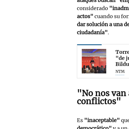
ataques buscan "empa
considerado
"inadmi
actos"
cuando su fo
dar solución a una d
ciudadanía"
.
Torre
"de j
Bildu
NTM
"No nos van 
conflictos"
Es
"inaceptable"
que
democrático"
y a un