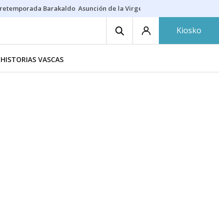
retemporada Barakaldo
Asunción de la Virgen
Casa Targaryen
Gazt
Kiosko
HISTORIAS VASCAS