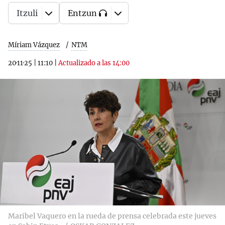
Itzuli
Entzun
Míriam Vázquez
NTM
20·11·25
|
11:10
|
Actualizado a las 14:00
Maribel Vaquero en la rueda de prensa celebrada este jueves