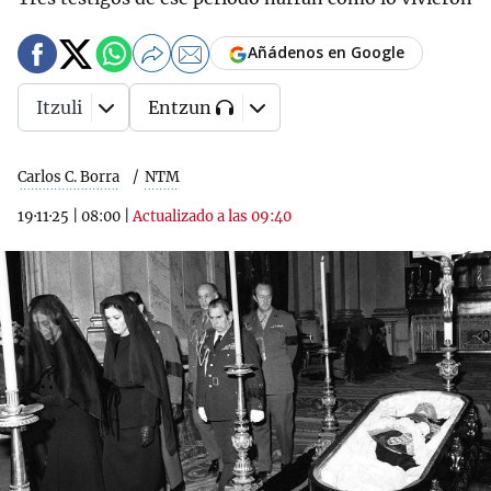
Añádenos en Google
Itzuli
Entzun
Carlos C. Borra
NTM
19·11·25
|
08:00
|
Actualizado a las 09:40