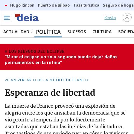
Hugo Rincón
Puerto de Bilbao
Tasa turística
Seguro de hoga
Kiosko
POLÍTICA
ACTUALIDAD
SUCESOS
CULTURA
SOCIED
LOS RIESGOS DEL ECLIPSE
“Mirar el eclipse un solo segundo puede dejar daños
permanentes en la retina”
20 ANIVERSARIO DE LA MUERTE DE FRANCO
Esperanza de libertad
La muerte de Franco provocó una explosión de
alegría entre los que ansiaban la democracia que se
vio pronto atemperada por lo fuertemente
asentadas que estaban las inercias de la dictadura.
Tres testigos de ese periodo narran cómo lo vivieron