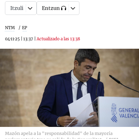
Itzuli
Entzun
NTM
EP
04·11·25
|
13:37
|
Actualizado a las 13:38
Mazón apela a la "responsabilidad" de la mayoría