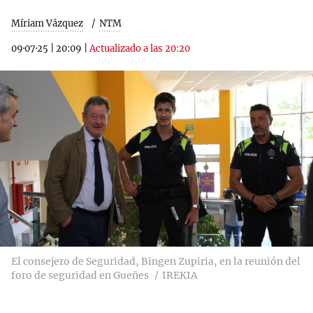
Míriam Vázquez
NTM
09·07·25
|
20:09
|
Actualizado a las 20:20
El consejero de Seguridad, Bingen Zupiria, en la reunión del
foro de seguridad en Gueñes
IREKIA