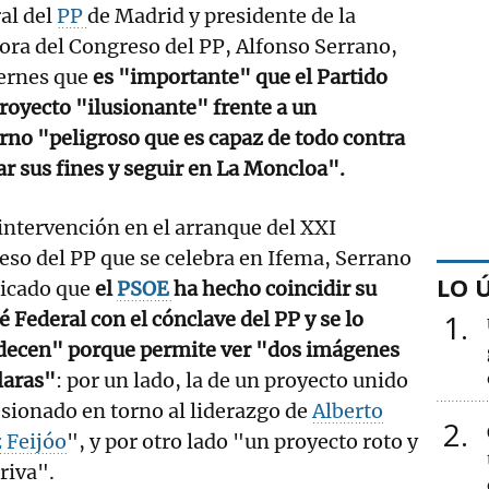
ral del
PP
de Madrid y presidente de la
ra del Congreso del PP, Alfonso Serrano,
ernes que
es "importante" que el Partido
royecto "ilusionante" frente a un
rno "peligroso que es capaz de todo contra
ar sus fines y seguir en La Moncloa".
intervención en el arranque del XXI
so del PP que se celebra en Ifema, Serrano
LO 
dicado que
el
PSOE
ha hecho coincidir su
 Federal con el cónclave del PP y se lo
1
decen" porque permite ver "dos imágenes
laras"
: por un lado, la de un proyecto unido
sionado en torno al liderazgo de
Alberto
2
 Feijóo
", y por otro lado "un proyecto roto y
eriva".