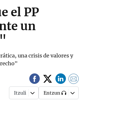
e el PP
nte un
o"
tica, una crisis de valores y
Derecho"
Itzuli
Entzun