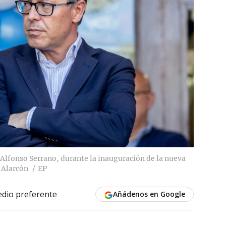
 Alfonso Serrano, durante la inauguración de la nueva
 Alarcón
EP
dio preferente
Añádenos en Google