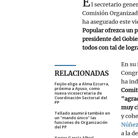
E
l secretario gene
Comisión Organizado
ha asegurado este vi
Popular ofrezca un p
presidente del Gobie
todos con tal de logr
En su 
RELACIONADAS
Congre
ha in
Feijóo elige a Alma Ezcurra,
próxima a Ayuso, como
Comité
nueva vicesecretaria de
Coordinación Sectorial del
"agra
PP
muy c
Tellado asumirá también en
y cohe
un "mando único" las
funciones de Organización
Núñez
del PP
a la d
Xavier García Albiol