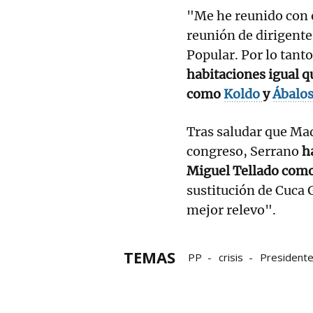
"Me he reunido con el
reunión de dirigent
Popular. Por lo tant
habitaciones igual q
como
Koldo
y
Ábalo
Tras saludar que Madr
congreso, Serrano
h
Miguel Tellado como
sustitución de Cuca 
mejor relevo".
TEMAS
PP
crisis
Presidente
Moncloa
crisis económi