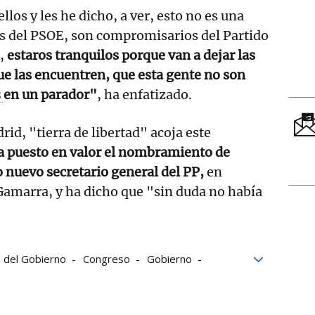
los y les he dicho, a ver, esto no es una
es del PSOE, son compromisarios del Partido
o,
estaros tranquilos porque van a dejar las
ue las encuentren, que esta gente no son
s
en un parador"
, ha enfatizado.
id, "tierra de libertad" acoja este
a puesto en valor el nombramiento de
 nuevo secretario general del PP,
en
Gamarra, y ha dicho que "sin duda no había
 del Gobierno
Congreso
Gobierno
ca
Alberto Núñez Feijóo
Pedro Sánchez