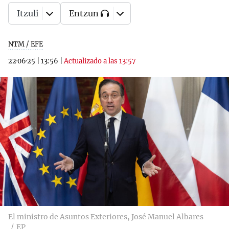
Itzuli
Entzun
NTM / EFE
22·06·25
|
13:56
|
Actualizado a las 13:57
El ministro de Asuntos Exteriores, José Manuel Albares
EP