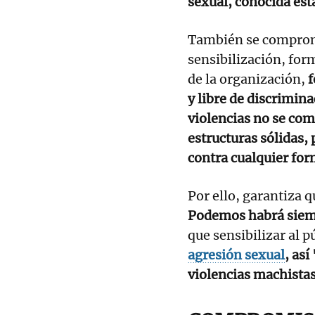
sexual, conocida ésta
También se comprome
sensibilización, for
de la organización,
f
y libre de discrimi
violencias no se com
estructuras sólidas,
contra cualquier for
Por ello, garantiza q
Podemos habrá siemp
que sensibilizar al p
agresión sexual
, as
violencias machista