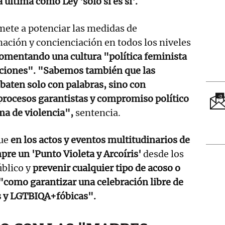
 última como Ley 'solo sí es sí'.
te a potenciar las medidas de
mación y concienciación en todos los niveles
omentando una cultura "política feminista
naciones". "Sabemos también que las
baten solo con palabras, sino con
 procesos garantistas y compromiso político
ma de violencia",
sentencia.
ue
en los actos y eventos multitudinarios de
re un 'Punto Violeta y Arcoíris'
desde los
úblico y
prevenir cualquier tipo de acoso o
í "como garantizar una celebración libre de
s y LGTBIQA+fóbicas".