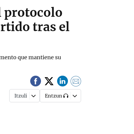
l protocolo
tido tras el
cumento que mantiene su
Itzuli
Entzun