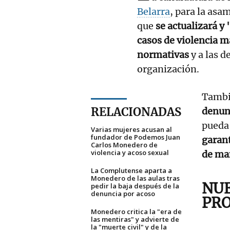
Belarra
, para la asa
que
se actualizará y 
casos de violencia m
normativas
y a las d
organización.
Tambi
RELACIONADAS
denun
pueda 
Varias mujeres acusan al
fundador de Podemos Juan
garan
Carlos Monedero de
violencia y acoso sexual
de man
La Complutense aparta a
Monedero de las aulas tras
NUE
pedir la baja después de la
denuncia por acoso
PR
Monedero critica la "era de
las mentiras" y advierte de
la "muerte civil" y de la