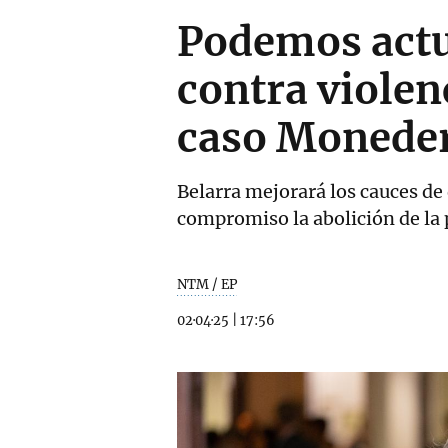
Podemos actua
contra violen
caso Monede
Belarra mejorará los cauces d
compromiso la abolición de la 
NTM / EP
02·04·25
|
17:56