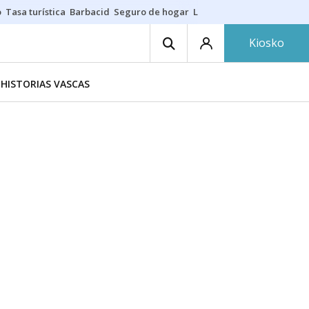
o
Tasa turística
Barbacid
Seguro de hogar
Lío Athletic-Osasuna
Mast
Kiosko
HISTORIAS VASCAS