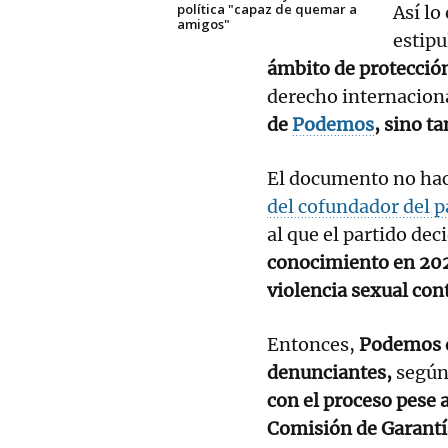
política "capaz de quemar a
Así lo
amigos"
estip
ámbito de protecció
derecho internaciona
de
Podemos
, sino t
El documento no hac
del cofundador del p
al que el partido dec
conocimiento en 202
violencia sexual cont
Entonces,
Podemos de
denunciantes,
según 
con el proceso pese a
Comisión de Garantí