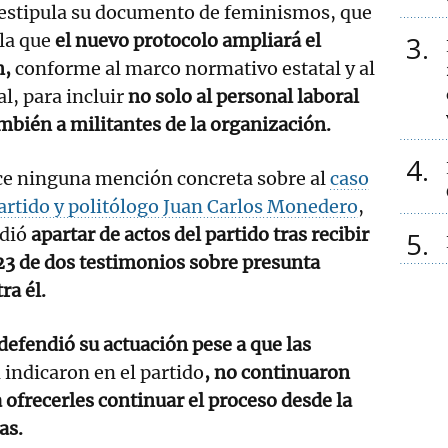
 estipula su documento de feminismos, que
ula que
el nuevo protocolo ampliará el
3
n,
conforme al marco normativo estatal y al
l, para incluir
no solo al personal laboral
ambién a militantes de la organización.
4
e ninguna mención concreta sobre al
caso
artido y politólogo Juan Carlos Monedero
,
idió
apartar de actos del partido tras recibir
5
3 de dos testimonios sobre presunta
ra él.
fendió su actuación pese a que las
indicaron en el partido
, no continuaron
 ofrecerles continuar el proceso desde la
as.