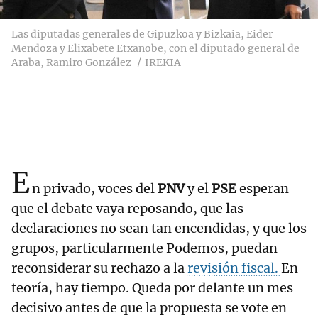
Las diputadas generales de Gipuzkoa y Bizkaia, Eider
Mendoza y Elixabete Etxanobe, con el diputado general de
Araba, Ramiro González
IREKIA
E
n privado, voces del
PNV
y el
PSE
esperan
que el debate vaya reposando, que las
declaraciones no sean tan encendidas, y que los
grupos, particularmente Podemos, puedan
reconsiderar su rechazo a la
revisión fiscal.
En
teoría, hay tiempo. Queda por delante un mes
decisivo antes de que la propuesta se vote en