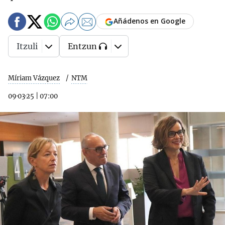
Añádenos en Google
Itzuli
Entzun
Míriam Vázquez
NTM
09·03·25
|
07:00