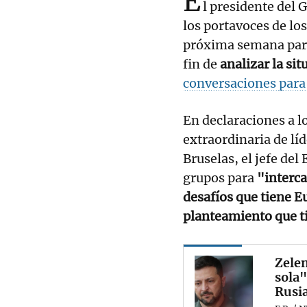
E
l presidente del 
los portavoces de lo
próxima semana pa
fin de
analizar la sit
conversaciones para 
En declaraciones a l
extraordinaria de lí
Bruselas, el jefe del
grupos para
"interca
desafíos que tiene E
planteamiento que t
Zelen
sola"
Rusi