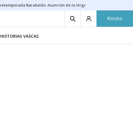
retemporada Barakaldo
Asunción de la Virgen
Casa Targaryen
Gazt
Kiosko
HISTORIAS VASCAS