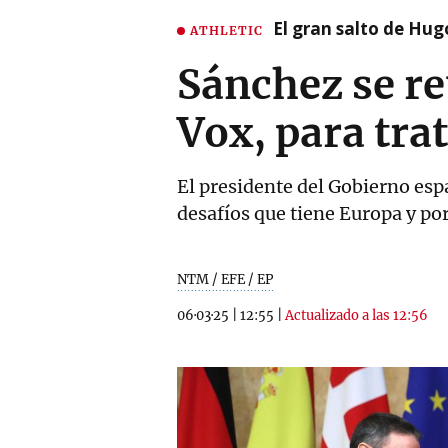
El gran salto de Hug
ATHLETIC
Sánchez se re
Vox, para tra
El presidente del Gobierno esp
desafíos que tiene Europa y po
NTM / EFE / EP
06·03·25
|
12:55
|
Actualizado a las 12:56