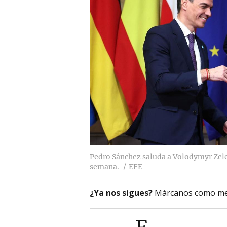
Pedro Sánchez saluda a Volodymyr Zele
semana.
EFE
¿Ya nos sigues?
Márcanos como me