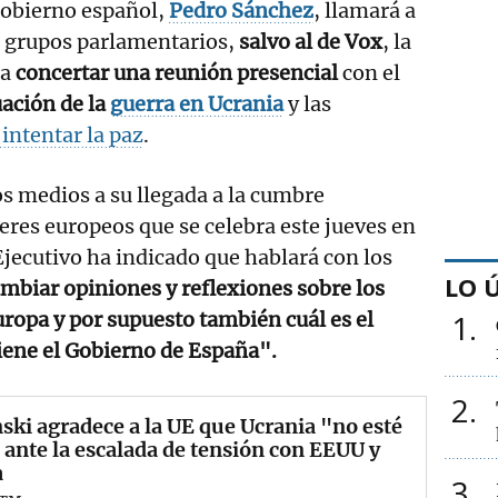
Gobierno español,
Pedro Sánchez
, llamará a
s grupos parlamentarios,
salvo al de Vox
, la
ra
concertar una reunión presencial
con el
uación de la
guerra en Ucrania
y las
intentar la paz
.
os medios a su llegada a la cumbre
deres europeos que se celebra este jueves en
 Ejecutivo ha indicado que hablará con los
LO 
mbiar opiniones y reflexiones sobre los
uropa y por supuesto también cuál es el
1
iene el Gobierno de España".
2
ski agradece a la UE que Ucrania "no esté
 ante la escalada de tensión con EEUU y
a
3