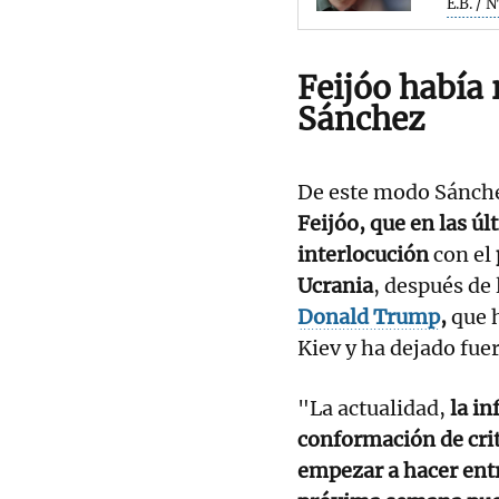
E.B. / 
Feijóo había
Sánchez
De este modo Sánch
Feijóo, que en las 
interlocución
con el
Ucrania
, después de 
Donald Trump
,
que h
Kiev y ha dejado fue
"La actualidad,
la i
conformación de cri
empezar a hacer entr