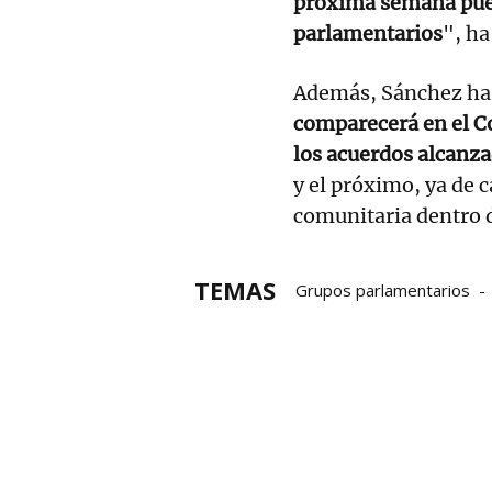
próxima semana pueda
parlamentarios
", ha
Además, Sánchez ha
comparecerá en el Co
los acuerdos alcanz
y el próximo, ya de c
comunitaria dentro 
TEMAS
Grupos parlamentarios
Alberto Núñez Feijóo
P