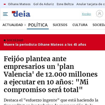
Oihane Mateos
Gol de Aduriz
Esne Beltza
Anular tarjeta de c
Kiosko
POLÍTICA
ACTUALIDAD
SUCESOS
CULTURA
SOCIED
SOCIEDAD
Muere la periodista Oihane Mateos a los 45 años
Feijóo plantea ante
empresarios un 'plan
Valencia' de 12.000 millones
a ejecutar en 10 años: "Mi
compromiso será total"
Destaca el "esfuerzo ingente" que está haciendo la