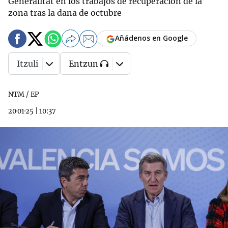
Generalitat en los trabajos de recuperación de la
zona tras la dana de octubre
Añádenos en Google
Itzuli
Entzun
NTM / EP
20·01·25
|
10:37