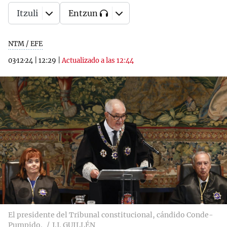
Itzuli
Entzun
NTM / EFE
03·12·24
|
12:29
|
Actualizado a las 12:44
El presidente del Tribunal constitucional, cándido Conde-
Pumpido.
J.J. GUILLÉN