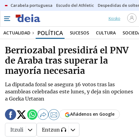
Carabela portuguesa
Escudo del Athletic
Despedidas de solte
Kiosko
POLÍTICA
ACTUALIDAD
SUCESOS
CULTURA
SOCIED
Berriozabal presidirá el PNV
de Araba tras superar la
mayoría necesaria
La diputada foral se asegura 36 votos tras las
asambleas celebradas este lunes, y deja sin opciones
a Gorka Urtaran
Añádenos en Google
Itzuli
Entzun