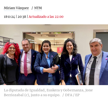
Míriam Vázquez
NTM
18·11·24
|
20:38
|
Actualizado a las 22:00
La diputada de Igualdad, Euskera y Gobernanza, Jone
Berriozabal (c), junto a su equipo.
DFA / EP