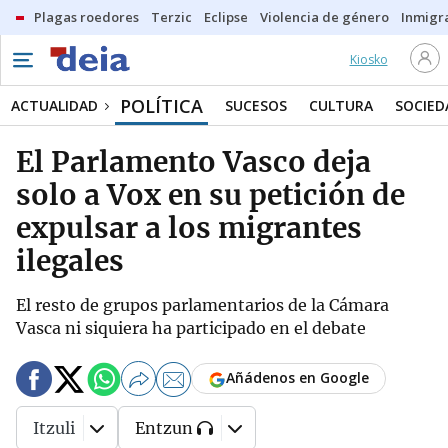
Plagas roedores
Terzic
Eclipse
Violencia de género
Inmigra
Kiosko
POLÍTICA
ACTUALIDAD
SUCESOS
CULTURA
SOCIED
El Parlamento Vasco deja
solo a Vox en su petición de
expulsar a los migrantes
ilegales
El resto de grupos parlamentarios de la Cámara
Vasca ni siquiera ha participado en el debate
Añádenos en Google
Itzuli
Entzun