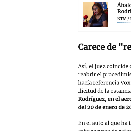
Ábalo
Rodrí
NTM / 
Carece de "r
Así, el juez coincide 
reabrir el procedimi
hacía referencia Vox 
ilicitud de la estanc
Rodríguez, en el ae
del 20 de enero de 2
En el auto al que ha 