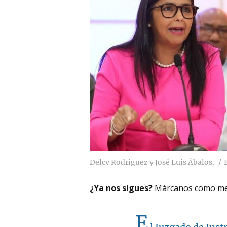
Delcy Rodríguez y José Luis Ábalos.
¿Ya nos sigues?
Márcanos como me
E