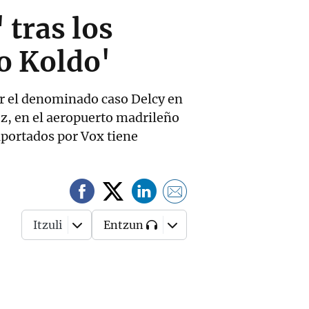
 tras los
so Koldo'
or el denominado caso Delcy en
ez, en el aeropuerto madrileño
aportados por Vox tiene
Itzuli
Entzun