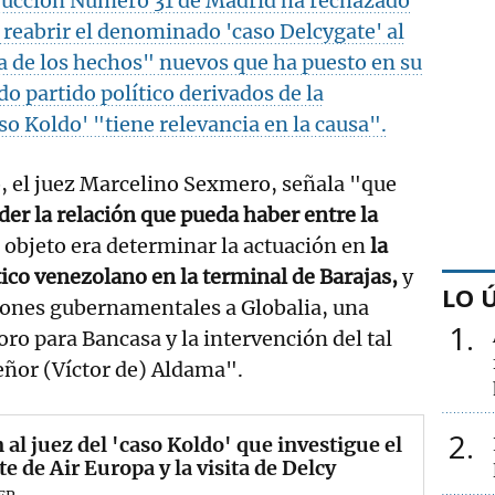
trucción Número 31 de Madrid ha rechazado
e reabrir el denominado 'caso Delcygate' al
a de los hechos" nuevos que ha puesto en su
o partido político derivados de la
so Koldo' "tiene relevancia en la causa".
do, el juez Marcelino Sexmero, señala "que
der la relación que pueda haber entre la
o objeto era determinar la actuación en
la
tico venezolano en la terminal de Barajas,
y
LO 
iones gubernamentales a Globalia, una
1
ro para Bancasa y la intervención del tal
señor (Víctor de) Aldama".
2
 al juez del 'caso Koldo' que investigue el
te de Air Europa y la visita de Delcy