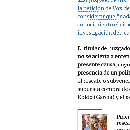
l Juzgado de Ins
la petición de Vox d
considerar que "nad
conocimiento el citad
investigación del 'ca
El titular del juzga
no se acierta a enten
presente causa
, cuy
presencia de un polí
el rescate o subvenc
supuesta compra de o
Koldo (García) y el 
Piden
resca