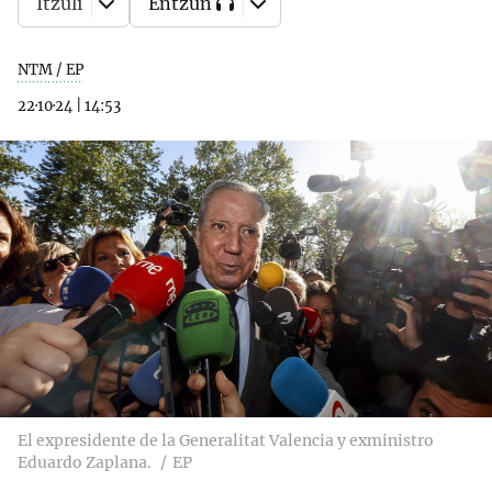
Itzuli
Entzun
NTM / EP
22·10·24
|
14:53
El expresidente de la Generalitat Valencia y exministro
Eduardo Zaplana.
EP