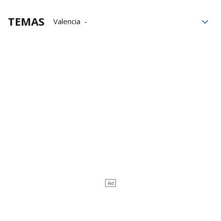
TEMAS
Valencia
Expresidente de la Generalitat
Fiscalía Anticorrupción
Generalitat Valenciana
Eduardo Zaplana