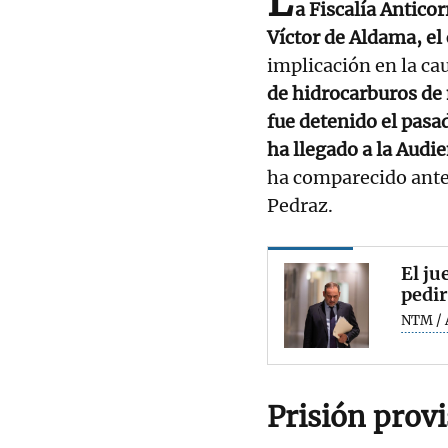
L
a Fiscalía Antico
Víctor de Aldama, el
implicación en la ca
de hidrocarburos de
fue detenido el pasa
ha llegado a la Audi
ha comparecido ante 
Pedraz.
El ju
pedir
NTM / 
Prisión provi