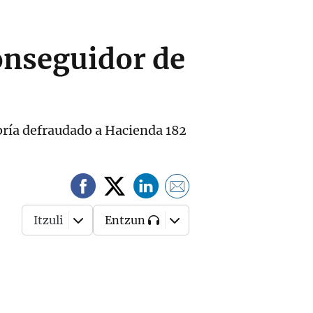
conseguidor de
bría defraudado a Hacienda 182
Itzuli
Entzun