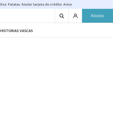
ltza
Patatas
Anular tarjeta de crédito
Aviso amarillo
Voluntariado en
Kiosko
HISTORIAS VASCAS