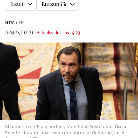
Itzuli
Entzun
NTM / EP
11·09·24
|
14:21
|
Actualizado a las 14:23
El ministro de Transportes y Movilidad Sostenible, Óscar
Puente, durante una sesión de control al Gobierno, en el