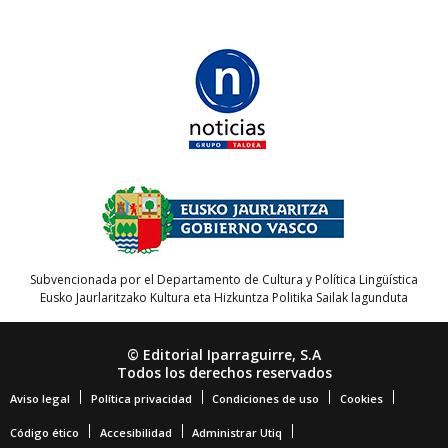
Subvencionada por el Departamento de Cultura y Política Lingüística
Eusko Jaurlaritzako Kultura eta Hizkuntza Politika Sailak lagunduta
© Editorial Iparraguirre, S.A
Todos los derechos reservados
Aviso legal
Política privacidad
Condiciones de uso
Cookies
Código ético
Accesibilidad
Administrar Utiq