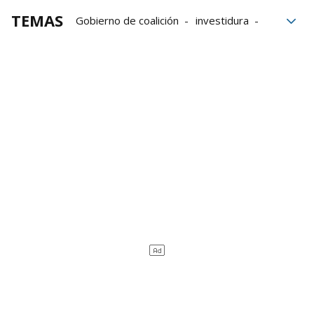
TEMAS
Gobierno de coalición
investidura
Parlamento Vasco
PSE
PNV