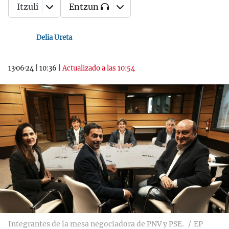
Itzuli
Entzun
Delia Ureta
13·06·24
|
10:36
|
Actualizado a las 10:54
Integrantes de la mesa negociadora de PNV y PSE.
EP