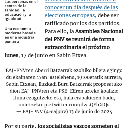
Las personas en el
centro de la
conocer un día después de las
sanidad, la
educación y la
elecciones europeas
, debe ser
igualdad
ratificado por los dos partidos.
Una economía
Para ello, la
Asamblea Nacional
moderna basada
en una industria
del PNV se reunirá de forma
puntera
extraordinaria el próximo
lunes
, 17 de junio en Sabin Etxea.
EAJ-PNVren Aberri Batzarrak ezohiko bilera egingo
du ekainaren 17an, astelehena, 19:00etatik aurrera,
Sabin Etxean, Euzkadi Buru Batzarrak proposatuko
dion EAJ-PNVren eta PSE-EEren arteko koalizio
ituna ezagutzeko eta, hala erabakitzen badu,
onartzeko.
pic.twitter.com/dwLQYb2IQs
— EAJ-PNV (@eajpnv)
13 de junio de 2024
Por su parte,
los socialistas vascos someten el