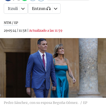
Itzuli
Entzun
NTM / EP
29·05·24
|
11:58
|
Actualizado a las 11:59
Pedro Sánchez, con su esposa Begoña Gómez.
EP