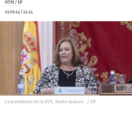
NTM / EP
25·05·24
|
14:14
La presidenta de la AVT, Maite Araluce.
EP