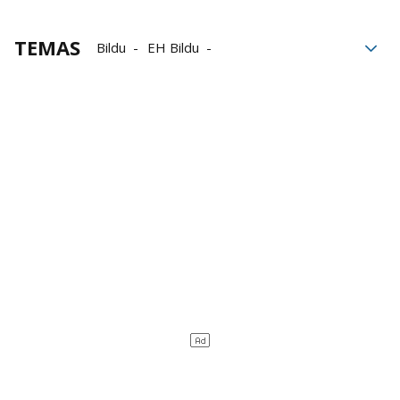
TEMAS
Bildu
EH Bildu
Mesa del Parlamento
Eba Blanco
Parlamento Vasco