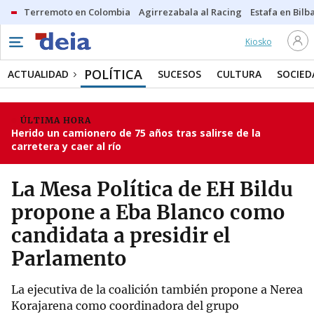
Terremoto en Colombia
Agirrezabala al Racing
Estafa en Bilb
Kiosko
POLÍTICA
ACTUALIDAD
SUCESOS
CULTURA
SOCIED
ÚLTIMA HORA
Herido un camionero de 75 años tras salirse de la
carretera y caer al río
La Mesa Política de EH Bildu
propone a Eba Blanco como
candidata a presidir el
Parlamento
La ejecutiva de la coalición también propone a Nerea
Korajarena como coordinadora del grupo