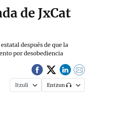
ada de JxCat
estatal después de que la
iento por desobediencia
Itzuli
Entzun