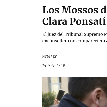
Los Mossos de
Clara Ponsatí
El juez del Tribunal Supremo P
exconsellera no compareciera a
NTM / EP
24·07·23
|
12:19