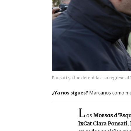
Ponsatí ya fue detenida a su regreso al
¿Ya nos sigues?
Márcanos como me
L
os
Mossos d'Esqu
JxCat Clara Ponsatí
,