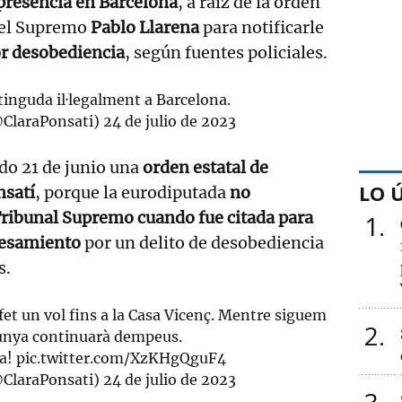
 presencia en Barcelona
, a raíz de la orden
 del Supremo
Pablo Llarena
para notificarle
r desobediencia
, según fuentes policiales.
tinguda il·legalment a Barcelona.
@ClaraPonsati)
24 de julio de 2023
ado 21 de junio una
orden estatal de
LO 
nsatí
, porque la eurodiputada
no
Tribunal Supremo cuando fue citada para
1
cesamiento
por un delito de desobediencia
s.
 fet un vol fins a la Casa Vicenç. Mentre siguem
2
lunya continuarà dempeus.
na!
pic.twitter.com/XzKHgQguF4
@ClaraPonsati)
24 de julio de 2023