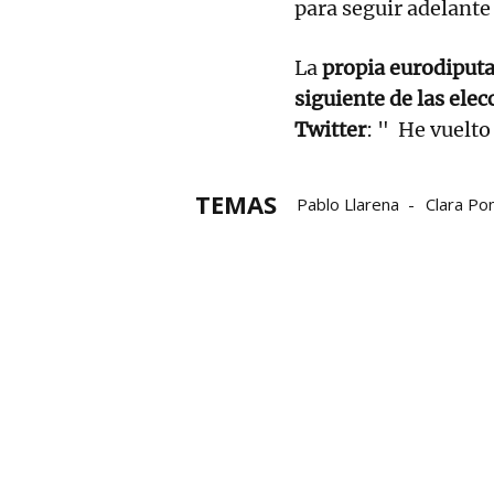
para seguir adelante
La
propia eurodiputad
siguiente de las elec
Twitter
: " He vuelto
TEMAS
Pablo Llarena
Clara Po
Desobediencia
Deteni