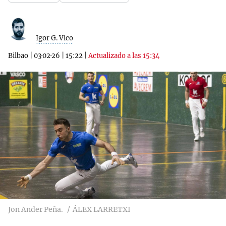
Igor G. Vico
Bilbao
|
03·02·26
|
15:22
|
Actualizado a las 15:34
Jon Ander Peña.
ÁLEX LARRETXI