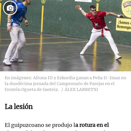
20
En imágenes: Altuna III y Ezkurdia ganan a Peña II-Imaz en
la duodécima jornada del Campeonato de Parejas en el
frontón Ogueta de Gasteiz.
ÁLEX LARRETXI
La lesión
El guipuzcoano se produjo l
a rotura en el