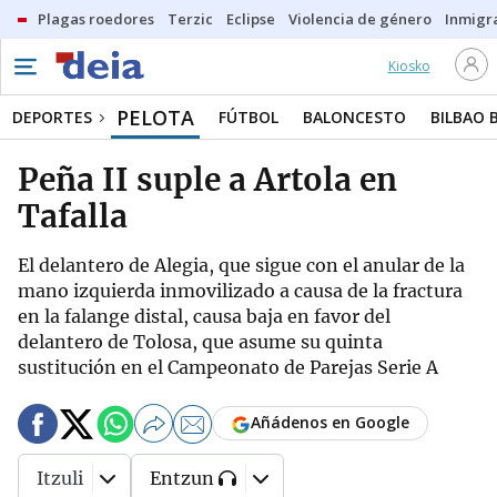
Plagas roedores
Terzic
Eclipse
Violencia de género
Inmigra
Kiosko
PELOTA
DEPORTES
FÚTBOL
BALONCESTO
BILBAO 
Peña II suple a Artola en
Tafalla
El delantero de Alegia, que sigue con el anular de la
mano izquierda inmovilizado a causa de la fractura
en la falange distal, causa baja en favor del
delantero de Tolosa, que asume su quinta
sustitución en el Campeonato de Parejas Serie A
Añádenos en Google
Itzuli
Entzun