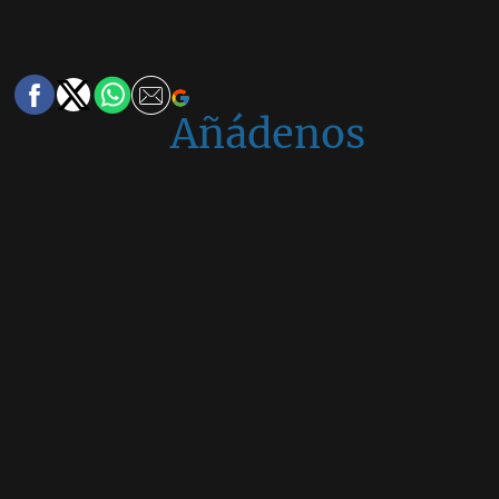
Añádenos
en
Google