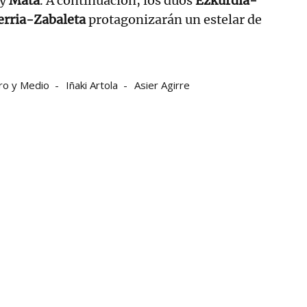
y
Mata
. A continuación, los dúos
Ezkurdia-
erria-Zabaleta
protagonizarán un estelar de
ro y Medio
Iñaki Artola
Asier Agirre