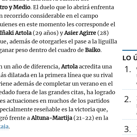
tro y Medio
. El duelo que lo abrirá enfrenta
un recorrido considerable en el campo
quienes en este momento les corresponde el
Iñaki Artola
(29 años) y
Asier Agirre
(28)
ue, además de otorgarles el pase a la liguilla
 ganar peso dentro del cuadro de
Baiko
.
LO 
n un año de diferencia,
Artola
acredita una
1
s dilatada en la primera línea que su rival
 viene además de completar un verano en el
edado fuera de las grandes citas, ha logrado
2
tes actuaciones en muchos de los partidos
pecialmente reseñable es la victoria que,
gró frente a
Altuna-Martija
(21-22) en la
kaia
.
3