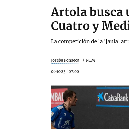
Artola busca 
Cuatro y Med
La competición de la 'jaula' arr
Joseba Fonseca
NTM
06·10·23
|
07:00