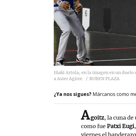
Iñaki Artola, en la imagen en un duelo c
a Asier Agirre.
RUBEN PLAZA
¿Ya nos sigues?
Márcanos como me
A
goitz
, la cuna de
como fue
Patxi Eugi
viernes el banderazo