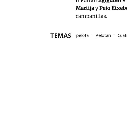
medirán
Egiguren V
Martija
y
Peio Etxeb
campanillas.
TEMAS
pelota
Pelotari
Cuat