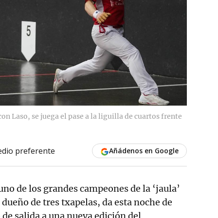
on Laso, se juega el pase a la liguilla de cuartos frente
dio preferente
Añádenos en Google
 uno de los grandes campeones de la ‘jaula’
, dueño de tres txapelas, da esta noche de
 de salida a una nueva edición del