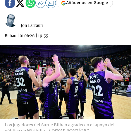
Añádenos en Google
Jon Larrauri
Bilbao
|
01·06·26
|
19:55
Los jugadores del Surne Bilbao agradecen el apoyo del
público de Miribilla.
OSKAR GONZÁLEZ