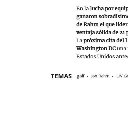
En la
lucha por equi
ganaron sobradísimos
de Rahm el que lidera
ventaja sólida de 21 
La
próxima cita del L
Washington DC
una 
Estados Unidos antes 
TEMAS
golf
Jon Rahm
LIV Go