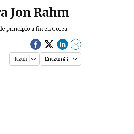
ara Jon Rahm
e principio a fin en Corea
Itzuli
Entzun