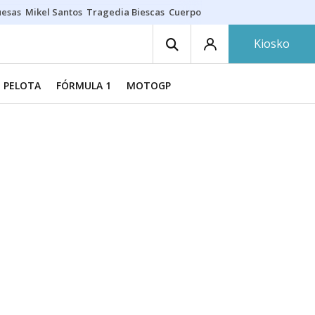
uesas
Mikel Santos
Tragedia Biescas
Cuerpo ría
Inmigración Bizkaia
Kiosko
PELOTA
FÓRMULA 1
MOTOGP