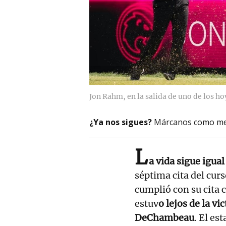
Jon Rahm, en la salida de uno de los ho
¿Ya nos sigues?
Márcanos como me
L
a vida sigue igual
séptima cita del curs
cumplió con su cita 
estuv
o lejos de la v
DeChambeau
. El es