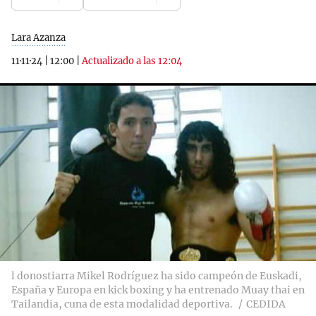
Lara Azanza
11·11·24
|
12:00
|
Actualizado a las 12:04
l donostiarra Mikel Rodríguez ha sido campeón de Euskadi,
España y Europa en kick boxing y ha entrenado Muay thai en
Tailandia, cuna de esta modalidad deportiva.
CEDIDA