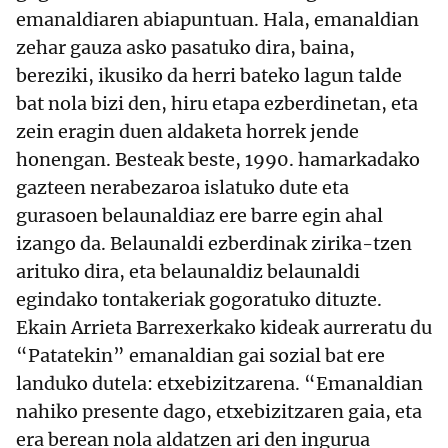
emanaldiaren abiapuntuan. Hala, emanaldian
zehar gauza asko pasatuko dira, baina,
bereziki, ikusiko da herri bateko lagun talde
bat nola bizi den, hiru etapa ezberdinetan, eta
zein eragin duen aldaketa horrek jende
honengan. Besteak beste, 1990. hamarkadako
gazteen nerabezaroa islatuko dute eta
gurasoen belaunaldiaz ere barre egin ahal
izango da. Belaunaldi ezberdinak zirika-tzen
arituko dira, eta belaunaldiz belaunaldi
egindako tontakeriak gogoratuko dituzte.
Ekain Arrieta Barrexerkako kideak aurreratu du
“Patatekin” emanaldian gai sozial bat ere
landuko dutela: etxebizitzarena. “Emanaldian
nahiko presente dago, etxebizitzaren gaia, eta
era berean nola aldatzen ari den ingurua