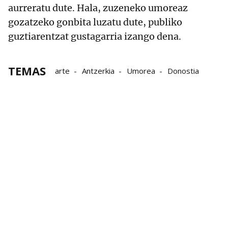
aurreratu dute. Hala, zuzeneko umoreaz
gozatzeko gonbita luzatu dute, publiko
guztiarentzat gustagarria izango dena.
TEMAS
arte
Antzerkia
Umorea
Donostia