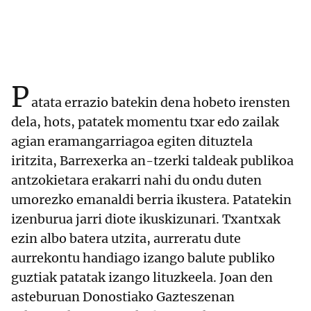
P
atata errazio batekin dena hobeto irensten
dela, hots, patatek momentu txar edo zailak
agian eramangarriagoa egiten dituztela
iritzita, Barrexerka an-tzerki taldeak publikoa
antzokietara erakarri nahi du ondu duten
umorezko emanaldi berria ikustera. Patatekin
izenburua jarri diote ikuskizunari. Txantxak
ezin albo batera utzita, aurreratu dute
aurrekontu handiago izango balute publiko
guztiak patatak izango lituzkeela. Joan den
asteburuan Donostiako Gazteszenan